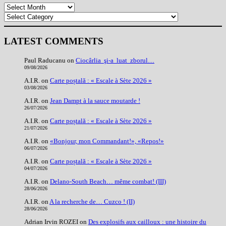
Archives
Categories
LATEST COMMENTS
Paul Raducanu
on
Ciocârlia şi-a luat zborul…
09/08/2026
A.I.R.
on
Carte poștală : « Escale à Sète 2026 »
03/08/2026
A.I.R.
on
Jean Dampt à la sauce moutarde !
26/07/2026
A.I.R.
on
Carte poștală : « Escale à Sète 2026 »
21/07/2026
A.I.R.
on
«Bonjour, mon Commandant!», «Repos!»
06/07/2026
A.I.R.
on
Carte poștală : « Escale à Sète 2026 »
04/07/2026
A.I.R.
on
Delano-South Beach… même combat! (III)
28/06/2026
A.I.R.
on
A la recherche de… Cuzco ! (II)
28/06/2026
Adrian Irvin ROZEI
on
Des explosifs aux cailloux : une histoire du