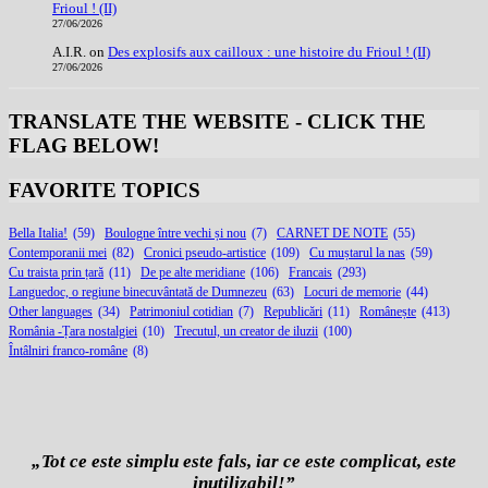
Frioul ! (II)
27/06/2026
A.I.R.
on
Des explosifs aux cailloux : une histoire du Frioul ! (II)
27/06/2026
TRANSLATE THE WEBSITE - CLICK THE
FLAG BELOW
!
FAVORITE TOPICS
Bella Italia!
(59)
Boulogne între vechi și nou
(7)
CARNET DE NOTE
(55)
Contemporanii mei
(82)
Cronici pseudo-artistice
(109)
Cu muștarul la nas
(59)
Cu traista prin țară
(11)
De pe alte meridiane
(106)
Francais
(293)
Languedoc, o regiune binecuvântată de Dumnezeu
(63)
Locuri de memorie
(44)
Other languages
(34)
Patrimoniul cotidian
(7)
Republicări
(11)
Românește
(413)
România -Țara nostalgiei
(10)
Trecutul, un creator de iluzii
(100)
Întâlniri franco-române
(8)
„Tot ce este simplu este fals, iar ce este complicat, este
inutilizabil!”