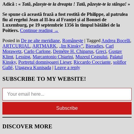
Adică : «
Tată
,
păzește
-te la dreapta ! Tată, păzește-te la stânga!
»
Se spune că această frază a fost rostită de Philippe, al patrulea
fiu al regelui Jean al II-lea al Franței și al Bonnei de
Luxemburg, pe 19 septembrie 1356 în timpul bătăliei de la
Poitiers.
Continue reading
→
Posted in
De pe alte meridiane
,
Românește
|
Tagged
Andrea Bocelli
,
ARTCURIAL
,
ARTMARK
,
„Im Kinsky”
,
Bieradies
,
Carl
Morawetz
,
Carlo Carlone
,
Demétre H. Chiparus
,
Greci
,
Gustav
Klimt
,
Lessing
,
Marcantonio Chiarini
,
Muzeul Ceasului
,
Palatul
Kinsky
,
Portretul domnișoarei Lieser
,
Riccardo Cocciante
,
soliflor
Gallé
,
Utagawa Kunisada
|
Leave a reply
SUBSCRIBE TO MY WEBSITE!
Your email here...
Subscribe
DISCOVER MORE