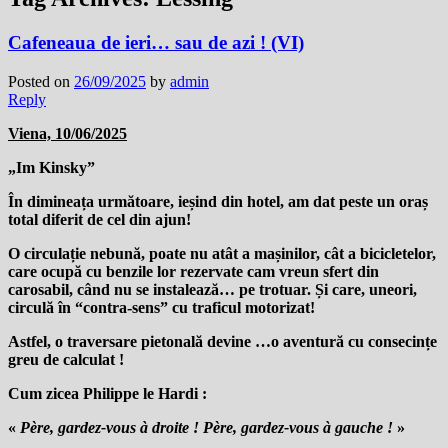
Cafeneaua de ieri… sau de azi ! (VI)
Posted on
26/09/2025
by
admin
Reply
Viena,
10/06/2025
„Im Kinsky”
În dimineața următoare, ieșind din hotel, am dat peste un oraș
total diferit de cel din ajun!
O circulație nebună, poate nu atât a mașinilor, cât a bicicletelor,
care ocupă cu benzile lor rezervate cam vreun sfert din
carosabil, când nu se instalează… pe trotuar. Și care, uneori,
circulă în “contra-sens” cu traficul motorizat!
Astfel, o traversare pietonală devine …o aventură cu consecințe
greu de calculat !
Cum zicea Philippe le Hardi :
«
Père, gardez-vous à droite ! Père, gardez-vous à gauche !
»