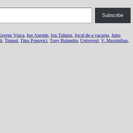
Subscribe
George Vraca
,
Ion Anestin
,
Ion Talianu
,
Jocul de-a vacanţa
,
Jules
nă
,
Timpul
,
Titus Popovici
,
Tony Bulandra
,
Universul
,
V. Maximilian
,