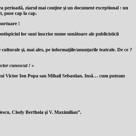
 acea perioadă, ziarul mai conţine şi un document exceptional : un
t, puse cap la cap.
mortuare !
ntispiciul lor sunt înscrise nume sunătoare ale publicisticii
culturale şi, mai ales, pe informaţiile/anunţurile teatrale. De ce ?
 actor cunoscut !
»
a unui Victor Ion Popa sau Mihail Sebastian. Insă… cum puteam
scu, Clody Berthola şi V. Maximilian”.