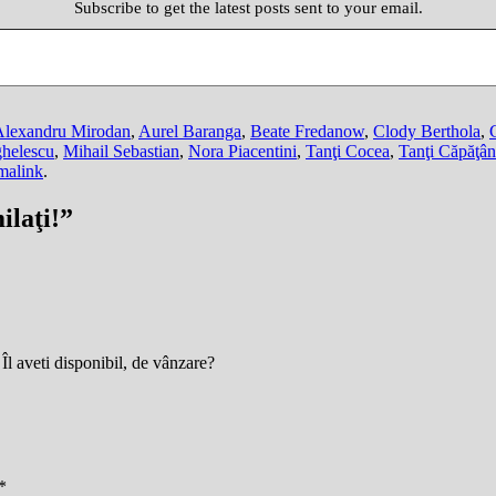
Subscribe to get the latest posts sent to your email.
Alexandru Mirodan
,
Aurel Baranga
,
Beate Fredanow
,
Clody Berthola
,
helescu
,
Mihail Sebastian
,
Nora Piacentini
,
Tanţi Cocea
,
Tanţi Căpăţâ
malink
.
laţi!
”
Îl aveti disponibil, de vânzare?
*