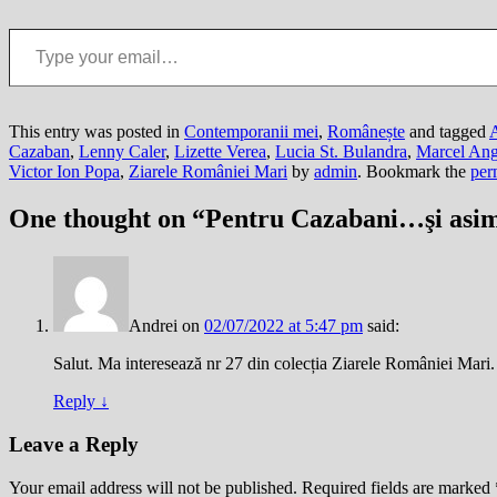
Type your email…
This entry was posted in
Contemporanii mei
,
Românește
and tagged
Cazaban
,
Lenny Caler
,
Lizette Verea
,
Lucia St. Bulandra
,
Marcel Ang
Victor Ion Popa
,
Ziarele României Mari
by
admin
. Bookmark the
per
One thought on “
Pentru Cazabani…şi asimi
Andrei
on
02/07/2022 at 5:47 pm
said:
Salut. Ma interesează nr 27 din colecția Ziarele României Mari. 
Reply
↓
Leave a Reply
Your email address will not be published.
Required fields are marked