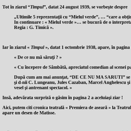
Tot în ziarul “
Timpul
”, datat 24 august 1939, se vorbeşte despre
„Ultimile 5 reprezentaţii cu “Mielul verde”, …
“care a obţi
In continuare : « Mielul verde »… se bucură de o interpre
Regia : G. Timică ».
Iar în ziarul «
Timpul
», datat 1 octombrie 1938, apare, în pagina c
« De ce nu mă săruţi ? »
« Cu începere de Sâmbătă, apreciatul comedian al scenei 
După cum am mai anunţat, “DE CE NU MA SARUTI” se repr
şi d-nii C. Lungeanu, Jules Cazaban, Marcel Anghelescu şi Ge
vesel şi antrenant spectacol.
»
Insă, adevărata surpriză o găsim în pagina 2 a aceluiaşi ziar !
Aici, putem citi cronica teatrală « Premiera de aseară » la Teatru
apare un desen de Matisse.