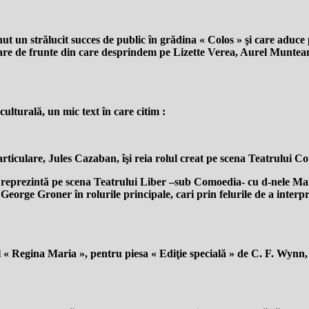
nut un strălucit succes de public în grădina « Colos » şi care aduce
tare de frunte din care desprindem pe Lizette Verea, Aurel Munte
ulturală, un mic text în care citim :
particulare, Jules Cazaban, îşi reia rolul creat pe scena Teatr
ezintă pe scena Teatrului Liber –sub Comoedia- cu d-nele Mari
orge Groner în rolurile principale, cari prin felurile de a interpr
l « Regina Maria », pentru piesa « Ediţie specială » de C. F. Wynn, 