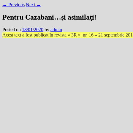
←
Previous
Next
→
Pentru Cazabani…şi asimilaţi!
Posted on
18/01/2020
by
admin
Acest text a fost publicat în revista « 3R », nr. 16 – 21 septembrie 20