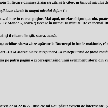
 în fiecare dimineaţă ziarele zilei şi le citesc în timpul micului de
şti toate ziarele în timpul micului dejun ?
»
unt… din ce în ce mai puţine. Mai apoi, un ziar obişnuit, acolo, poate
i « Le Monde », seara !) fiecare în numai 18 minute. De ce tocmai 18
şi îl citeam, liniştit, seara, acasă.
faţa ochilor câteva ziare apărute la Bucureşti în lunile mai/iunie,
ari –De la Marea Unire la republică –o colecţie unică de presă ro
reia pe patru pagini o zi corespunzând unui eveniment istoric din vi
ele de la 22 la 27. Insă ele mi s-au părut extrem de interesante. Şi