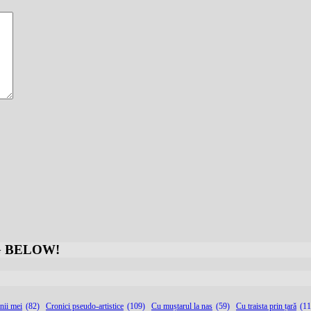
G BELOW
!
nii mei
(82)
Cronici pseudo-artistice
(109)
Cu muștarul la nas
(59)
Cu traista prin țară
(11