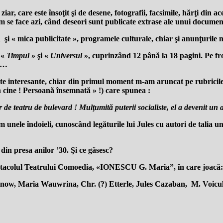
ziar, care este însoţit şi de desene, fotografii, facsimile, hărţi din
um se face azi, când deseori sunt publicate extrase ale unui documen
d şi « mica publicitate », programele culturale, chiar şi anunţurile 
 «
Timpul
» şi «
Universul
», cuprinzând 12 până la 18 pagini. Pe fro
cu…
oarte interesante, chiar din primul moment m-am aruncat pe rubricile 
cine ! Persoană însemnată » !) care spunea :
 de teatru de bulevard ! Mulţumită puterii socialiste, el a devenit un
m unele îndoieli, cunoscând legăturile lui Jules cu autori de tali
din presa anilor ’30. Şi ce găsesc?
ctacolul Teatrului Comoedia, «IONESCU G. Maria”, în care joacă:
danow, Maria Wauwrina, Chr.
(?) Etterle, Jules Cazaban,
M. Voicule