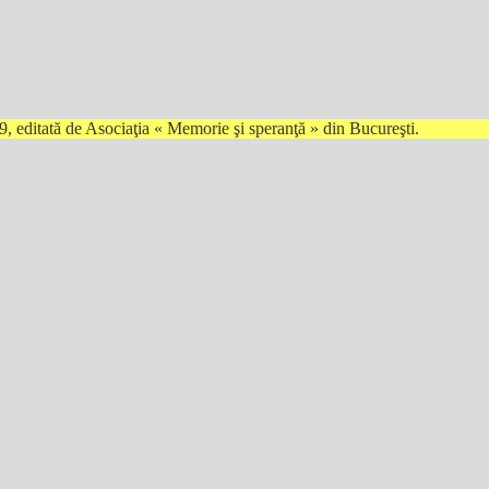
19, editată de Asociaţia « Memorie şi speranţă » din Bucureşti.