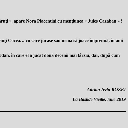
ăruţi », apare Nora Piacentini cu menţiunea « Jules Cazaban » !
 Tanţi Cocea… cu care jucase sau urma să joace împreună, în anii
dan, în care el a jucat două decenii mai târziu, dar, după cum
Adrian Irvin ROZEI
La Bastide Vieille, iulie 2019