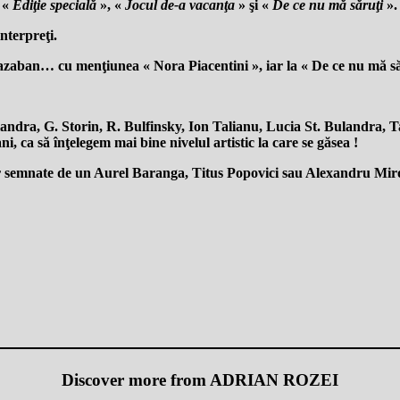
: «
Ediţie specială
», «
Jocul de-a vacanţa
» şi «
De ce nu mă săruţi
».
interpreţi.
 Cazaban… cu menţiunea « Nora Piacentini », iar la « De ce nu mă s
ulandra, G. Storin, R. Bulfinsky, Ion Talianu, Lucia St. Bulandra,
, ca să înţelegem mai bine nivelul artistic la care se găsea !
or semnate de un Aurel Baranga, Titus Popovici sau Alexandru Miro
Discover more from ADRIAN ROZEI