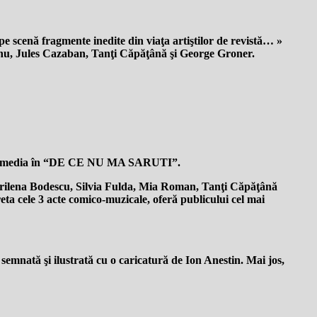
 pe scenă fragmente inedite din viaţa artiştilor de revistă…
»
anu, Jules Cazaban, Tanţi Căpăţână şi George Groner.
ului Comedia în “DE CE NU MA SARUTI”.
lena Bodescu, Silvia Fulda, Mia Roman, Tanţi Căpăţână
eta cele 3 acte comico-muzicale, oferă publicului cel mai
semnată şi ilustrată cu o caricatură de Ion Anestin. Mai jos,