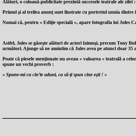
Alături, o coloană-publicitate prezintă succesele teatrale ale zilei 
Primul şi al treilea anunţ sunt ilustrate cu portretul unuia dintre 
Numai că, pentru « Ediţie specială », apare fotografia lui Jules
Astfel, Jules se găseşte alături de actori faimoşi, precum Tony B
următori. Ajunge să ne amintim că Jules avea pe atunci doar 35 ani
Poate că piesele menţionate nu aveau « valoarea » teatrală a cel
spune un vechi proverb :
«
Spune-mi cu cin’te aduni, ca să-ţi spun cine eşti !
»