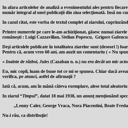
In afara articolelor de analiză a evenimentului ales pentru fiecare 
număr integral al unei publicaţii din ziua selecţionată. Insă nu c
In cazul citat, este vorba de textul complet al ziarului, cuprinzân
Printre numerele pe care le-am achiziţionat, găsesc numai ziarele
româneşti : Luigi Cazzavillan, Stelian Popescu, Grigore Gafen
Deşi articolele publicate în totalitatea ziarelor sunt (deseori !) f
Pentru că, acum vreo 60 ani, am auzit un comentariu ( « Nu spun 
«
Inainte de război, Jules
(Cazaban n. n.)
nu era decât un mic actor
Eu, mic copil, luam de bune tot ce mi se spunea. Chiar dacă avea
verifica, pe atunci, astfel de afirmaţii ?
Iată că, acum, am în mână câteva exemplare, alese total aleatoriu 
In ziarul “
Timpul
”, datat 18 mai 1938, un anunţ menţionând spe
„Lenny Caler, George Vraca, Nora Piacentini, Beate Fre
Nu-i rău, ca distribuţie!