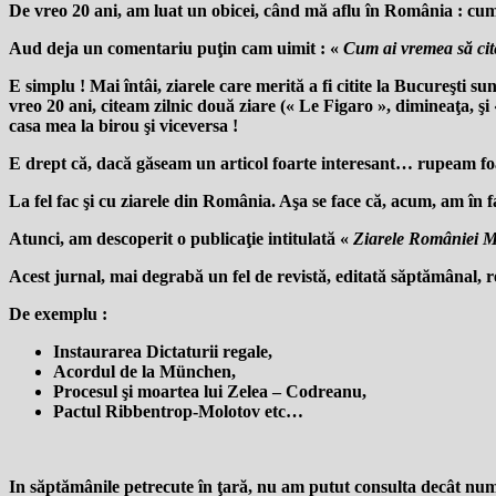
De vreo 20 ani, am luat un obicei, când mă aflu în România : cumpăr
Aud deja un comentariu puţin cam uimit : «
Cum ai vremea să cite
E simplu ! Mai întâi, ziarele care merită a fi citite la Bucureşti s
vreo 20 ani, citeam zilnic două ziare (« Le Figaro », dimineaţa, ş
casa mea la birou şi viceversa !
E drept că, dacă găseam un articol foarte interesant… rupeam foaia 
La fel fac şi cu ziarele din România. Aşa se face că, acum, am în 
Atunci, am descoperit o publicaţie intitulată «
Ziarele României M
Acest jurnal, mai degrabă un fel de revistă, editată săptămânal, 
De exemplu :
Instaurarea Dictaturii regale,
Acordul de la München,
Procesul şi moartea lui Zelea – Codreanu,
Pactul Ribbentrop-Molotov etc…
In săptămânile petrecute în ţară, nu am putut consulta decât numer