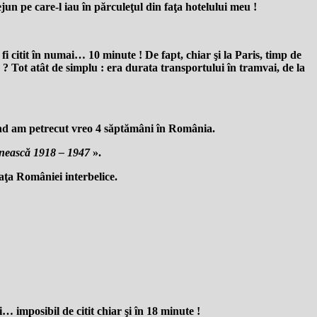
jun pe care-l iau în părculeţul din faţa hotelului meu !
 fi citit în numai… 10 minute ! De fapt, chiar şi la Paris, timp de
 ? Tot atât de simplu : era durata transportului în tramvai, de la
 când am petrecut vreo 4 săptămâni în România.
mânească 1918 – 1947
».
aţa României interbelice.
… imposibil de citit chiar şi în 18 minute !